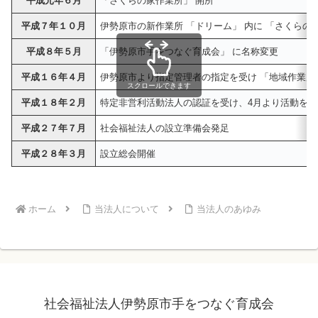
平成元年６月
「さくらの家作業所」 開所
平成７年１０月
伊勢原市の新作業所 「ドリーム」 内に 「さくらの
平成８年５月
「伊勢原市手をつなぐ育成会」 に名称変更
平成１６年４月
伊勢原市より指定管理者の指定を受け 「地域作業所
スクロールできます
平成１８年２月
特定非営利活動法人の認証を受け、4月より活動を開
平成２７年７月
社会福祉法人の設立準備会発足
平成２８年３月
設立総会開催
ホーム
当法人について
当法人のあゆみ
社会福祉法人伊勢原市手をつなぐ育成会